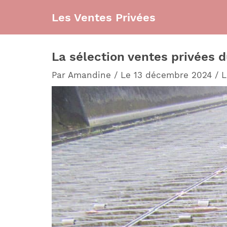
Aller
Les Ventes Privées
au
contenu
La sélection ventes privées d
Par
Amandine
/
Le 13 décembre 2024
/
L