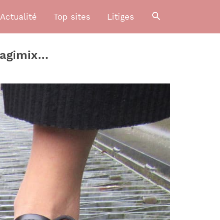
Actualité
Top sites
Litiges
 Magimix…