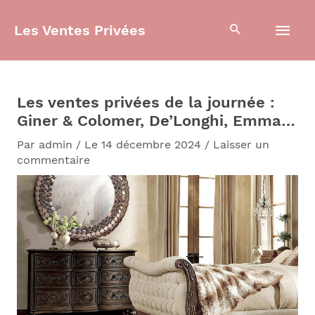
Aller
Men
au
Les Ventes Privées
contenu
prin
Les ventes privées de la journée :
Giner & Colomer, De’Longhi, Emma…
Par
admin
/
Le 14 décembre 2024
/
Laisser un
commentaire