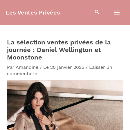
Aller
Men
au
Les Ventes Privées
contenu
prin
La sélection ventes privées de la
journée : Daniel Wellington et
Moonstone
Par
Amandine
/
Le 20 janvier 2025
/
Laisser un
commentaire