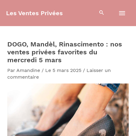
Aller
Men
au
Les Ventes Privées
contenu
prin
DOGO, Mandèl, Rinascimento : nos
ventes privées favorites du
mercredi 5 mars
Par
Amandine
/
Le 5 mars 2025
/
Laisser un
commentaire