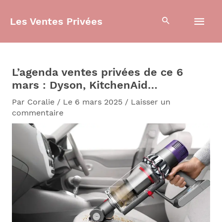
Aller
Men
au
Les Ventes Privées
contenu
prin
L’agenda ventes privées de ce 6
mars : Dyson, KitchenAid…
Par
Coralie
/
Le 6 mars 2025
/
Laisser un
commentaire