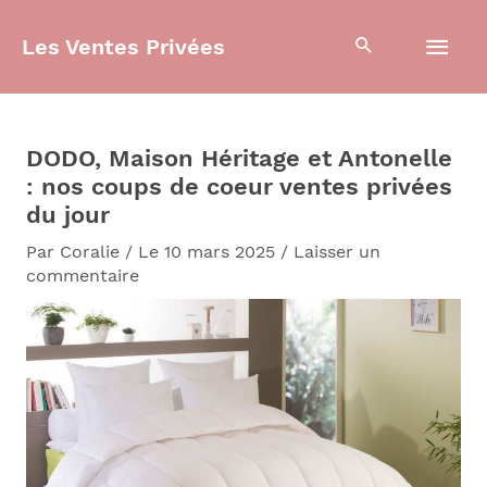
Aller
Men
au
Les Ventes Privées
contenu
prin
DODO, Maison Héritage et Antonelle
: nos coups de coeur ventes privées
du jour
Par
Coralie
/
Le 10 mars 2025
/
Laisser un
commentaire