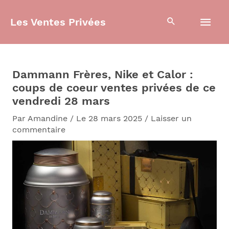
Aller
Men
au
Les Ventes Privées
contenu
prin
Dammann Frères, Nike et Calor :
coups de coeur ventes privées de ce
vendredi 28 mars
Par
Amandine
/
Le 28 mars 2025
/
Laisser un
commentaire