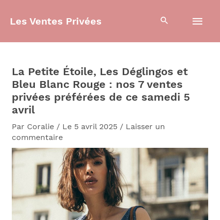
Aller
Men
au
Les Ventes Privées
contenu
prin
La Petite Étoile, Les Déglingos et
Bleu Blanc Rouge : nos 7 ventes
privées préférées de ce samedi 5
avril
Par
Coralie
/
Le 5 avril 2025
/
Laisser un
commentaire