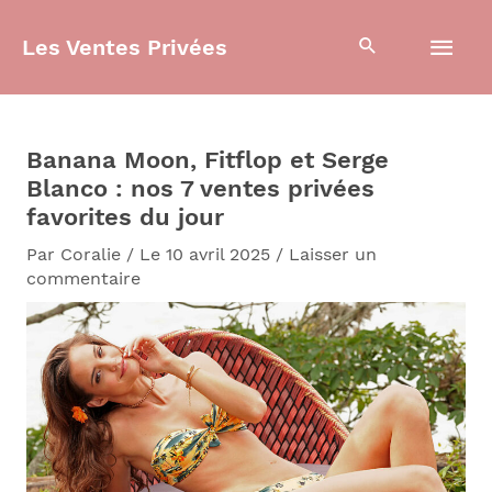
Aller
Men
au
Les Ventes Privées
contenu
prin
Banana Moon, Fitflop et Serge
Blanco : nos 7 ventes privées
favorites du jour
Par
Coralie
/
Le 10 avril 2025
/
Laisser un
commentaire