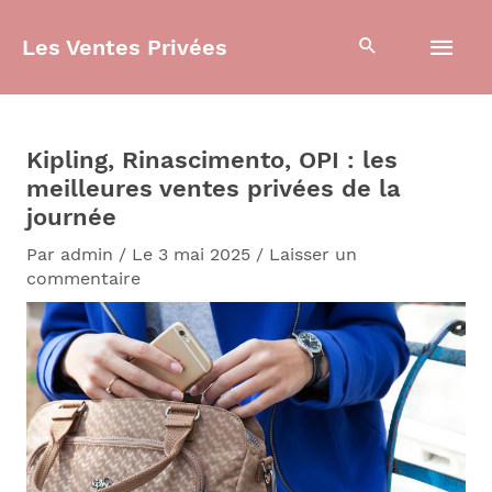
Aller
Men
au
Les Ventes Privées
contenu
prin
Kipling, Rinascimento, OPI : les
meilleures ventes privées de la
journée
Par
admin
/
Le 3 mai 2025
/
Laisser un
commentaire