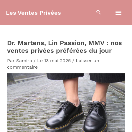
Aller
Men
au
Les Ventes Privées
contenu
prin
Dr. Martens, Lin Passion, MMV : nos
ventes privées préférées du jour
Par
Samira
/
Le 13 mai 2025
/
Laisser un
commentaire