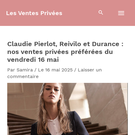
Aller
Men
au
Les Ventes Privées
contenu
prin
Claudie Pierlot, Reivilo et Durance :
nos ventes privées préférées du
vendredi 16 mai
Par
Samira
/
Le 16 mai 2025
/
Laisser un
commentaire