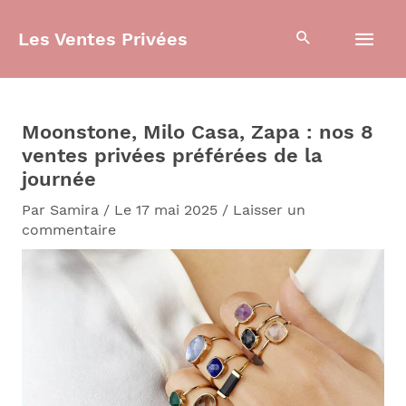
Aller
Men
au
Les Ventes Privées
contenu
prin
Moonstone, Milo Casa, Zapa : nos 8
ventes privées préférées de la
journée
Par
Samira
/
Le 17 mai 2025
/
Laisser un
commentaire