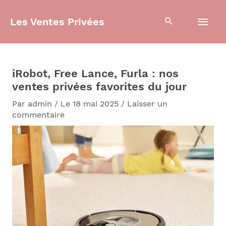
Aller
Men
au
Les Ventes Privées
contenu
prin
iRobot, Free Lance, Furla : nos
ventes privées favorites du jour
Par
admin
/
Le 18 mai 2025
/
Laisser un
commentaire