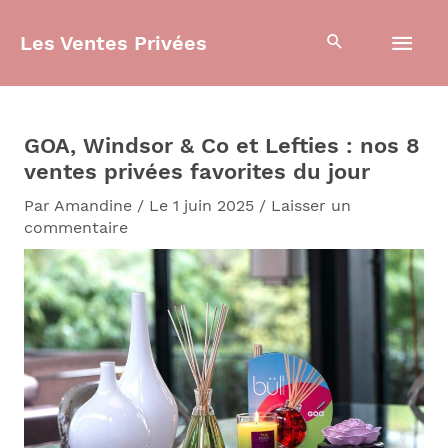
Aller
Men
au
Les Ventes Privées
contenu
prin
GOA, Windsor & Co et Lefties : nos 8
ventes privées favorites du jour
Par
Amandine
/
Le 1 juin 2025
/
Laisser un
commentaire