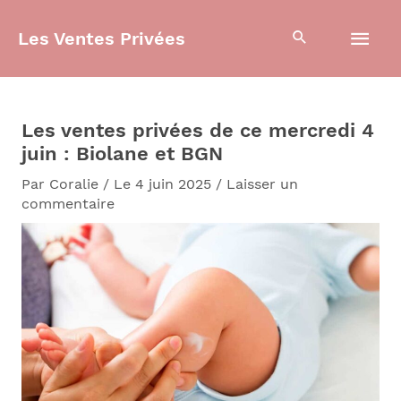
Aller
Men
au
Les Ventes Privées
contenu
prin
Les ventes privées de ce mercredi 4
juin : Biolane et BGN
Par
Coralie
/
Le 4 juin 2025
/
Laisser un
commentaire