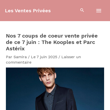
Aller
Men
au
Les Ventes Privées
contenu
prin
Nos 7 coups de coeur vente privée
de ce 7 juin : The Kooples et Parc
Astérix
Par
Samira
/
Le 7 juin 2025
/
Laisser un
commentaire