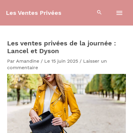
Aller
Men
au
Les Ventes Privées
contenu
prin
Les ventes privées de la journée :
Lancel et Dyson
Par
Amandine
/
Le 15 juin 2025
/
Laisser un
commentaire