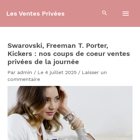
Aller
Men
au
Les Ventes Privées
contenu
prin
Swarovski, Freeman T. Porter,
Kickers : nos coups de coeur ventes
privées de la journée
Par
admin
/
Le 4 juillet 2025
/
Laisser un
commentaire