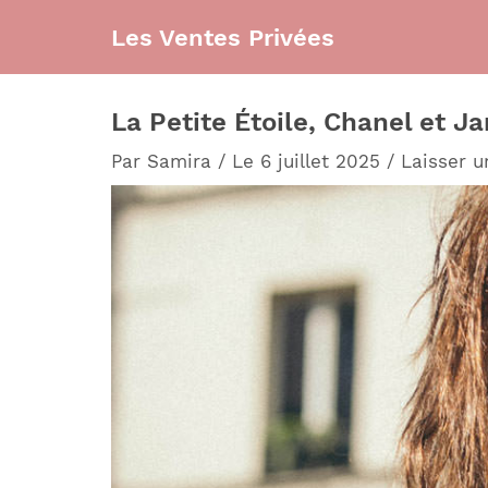
Aller
Les Ventes Privées
au
contenu
La Petite Étoile, Chanel et J
Par
Samira
/
Le 6 juillet 2025
/
Laisser 