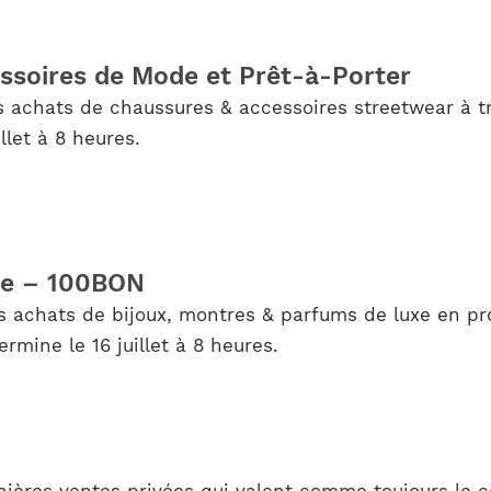
ssoires de Mode et Prêt-à-Porter
s achats de chaussures & accessoires streetwear à tr
illet à 8 heures.
re – 100BON
s achats de bijoux, montres & parfums de luxe en pro
rmine le 16 juillet à 8 heures.
rnières ventes privées qui valent comme toujours le 