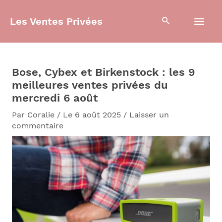
Aller
Men
au
Les Ventes Privées
contenu
prin
Bose, Cybex et Birkenstock : les 9
meilleures ventes privées du
mercredi 6 août
Par
Coralie
/
Le 6 août 2025
/
Laisser un
commentaire