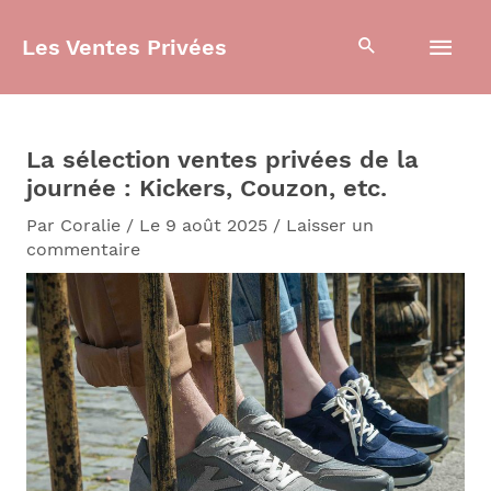
Aller
Men
au
Les Ventes Privées
contenu
prin
La sélection ventes privées de la
journée : Kickers, Couzon, etc.
Par
Coralie
/
Le 9 août 2025
/
Laisser un
commentaire