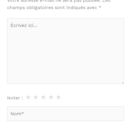
Votre adresse e-mail ne sera pas publiée.
Les
champs obligatoires sont indiqués avec
*
Écrivez
ici…
★
★
★
★
★
Noter :
Nom*