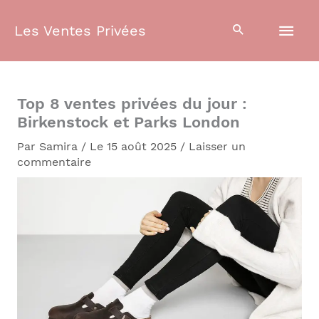
Aller
Men
au
Les Ventes Privées
contenu
prin
Top 8 ventes privées du jour :
Birkenstock et Parks London
Par
Samira
/
Le 15 août 2025
/
Laisser un
commentaire