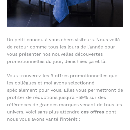
Un petit coucou à vous chers visiteurs. Nous voilà
de retour comme tous les jours de l’année pour
vous présenter nos nouvelles découvertes
promotionnelles du jour, dénichées çà et là.
Vous trouverez les 9 offres promotionnelles que
les collègues et moi avons sélectionné
spécialement pour vous. Elles vous permettront de
profiter de réductions jusqu’à -59% sur des
références de grandes marques venant de tous les
univers. Voici sans plus attendre
ces offres
dont
nous vous avons vanté l’intérêt :