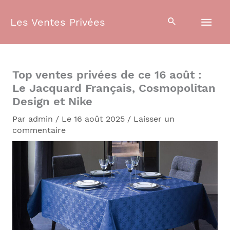
Aller
Men
au
Les Ventes Privées
contenu
prin
Top ventes privées de ce 16 août :
Le Jacquard Français, Cosmopolitan
Design et Nike
Par
admin
/
Le 16 août 2025
/
Laisser un
commentaire