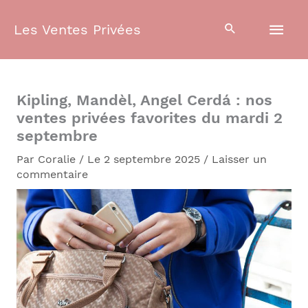
Aller
Men
au
Les Ventes Privées
contenu
prin
Kipling, Mandèl, Angel Cerdá : nos
ventes privées favorites du mardi 2
septembre
Par
Coralie
/
Le 2 septembre 2025
/
Laisser un
commentaire