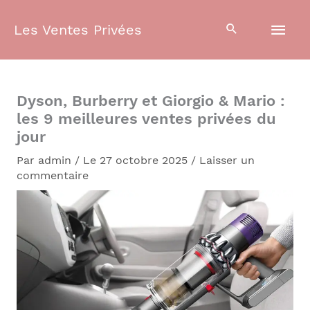
Aller
Men
au
Les Ventes Privées
contenu
prin
Dyson, Burberry et Giorgio & Mario :
les 9 meilleures ventes privées du
jour
Par
admin
/
Le 27 octobre 2025
/
Laisser un
commentaire