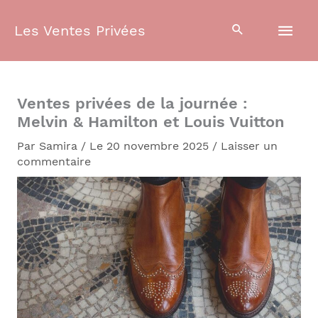
Aller
Men
au
Les Ventes Privées
contenu
prin
Ventes privées de la journée :
Melvin & Hamilton et Louis Vuitton
Par
Samira
/
Le 20 novembre 2025
/
Laisser un
commentaire