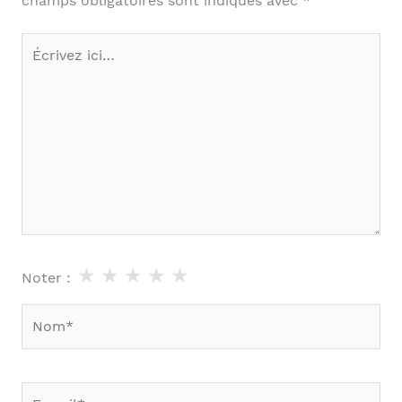
champs obligatoires sont indiqués avec
*
Écrivez
ici…
★
★
★
★
★
Noter :
Nom*
E-