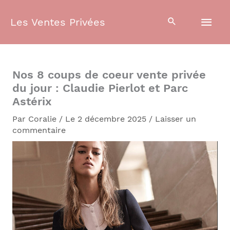
Aller
Men
au
Les Ventes Privées
contenu
prin
Nos 8 coups de coeur vente privée
du jour : Claudie Pierlot et Parc
Astérix
Par
Coralie
/
Le 2 décembre 2025
/
Laisser un
commentaire