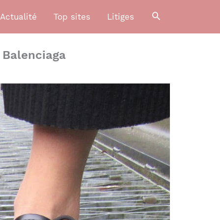
Actualité
Top sites
Litiges
t Balenciaga