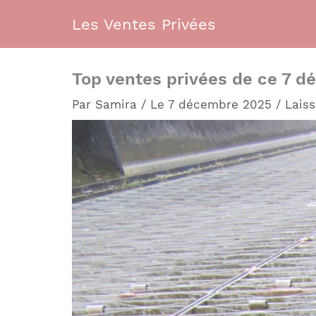
Aller
Les Ventes Privées
au
contenu
Top ventes privées de ce 7 dé
Par
Samira
/
Le 7 décembre 2025
/
Lais