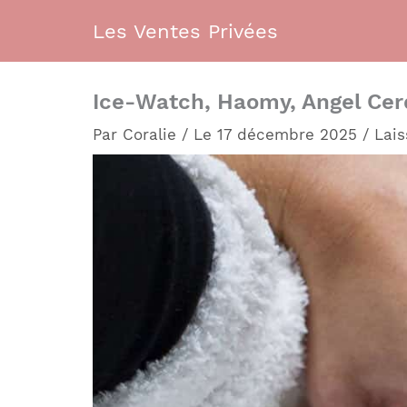
Aller
Les Ventes Privées
au
contenu
Ice-Watch, Haomy, Angel Cerdá
Par
Coralie
/
Le 17 décembre 2025
/
Lai