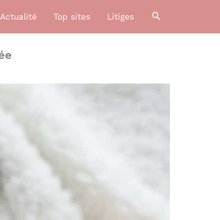
Actualité
Top sites
Litiges
née