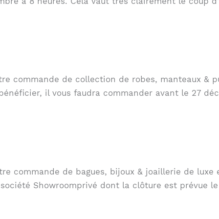
re à 8 heures. Cela vaut très clairement le coup d’o
otre commande de collection de robes, manteaux & pu
 bénéficier, il vous faudra commander avant le 27 dé
tre commande de bagues, bijoux & joaillerie de luxe 
 société Showroomprivé dont la clôture est prévue l