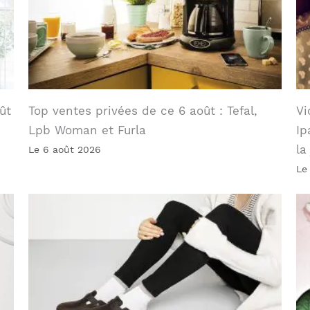
ût
Top ventes privées de ce 6 août : Tefal,
Vi
Lpb Woman et Furla
Ip
la
Le 6 août 2026
Le