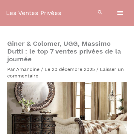
Aller
Men
au
Les Ventes Privées
contenu
prin
Giner & Colomer, UGG, Massimo
Dutti : le top 7 ventes privées de la
journée
Par
Amandine
/
Le 20 décembre 2025
/
Laisser un
commentaire