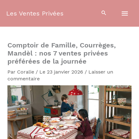
Aller
Men
au
Les Ventes Privées
contenu
prin
Comptoir de Famille, Courrèges,
Mandèl : nos 7 ventes privées
préférées de la journée
Par
Coralie
/
Le 23 janvier 2026
/
Laisser un
commentaire