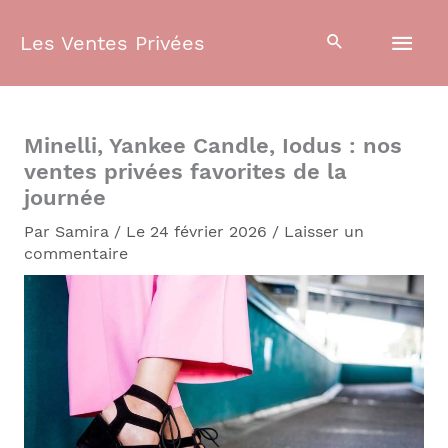
Aller
Men
au
Les Ventes Privées
contenu
prin
Minelli, Yankee Candle, Iodus : nos
ventes privées favorites de la
journée
Par
Samira
/
Le 24 février 2026
/
Laisser un
commentaire