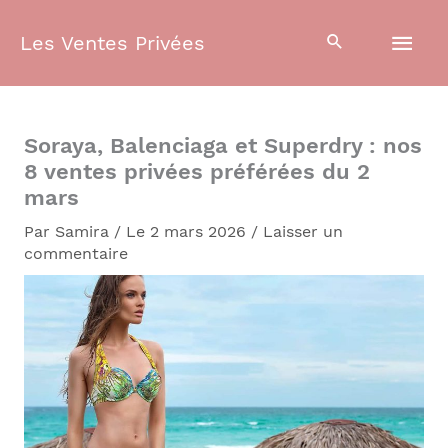
Aller
Men
au
Les Ventes Privées
contenu
prin
Soraya, Balenciaga et Superdry : nos
8 ventes privées préférées du 2
mars
Par
Samira
/
Le 2 mars 2026
/
Laisser un
commentaire