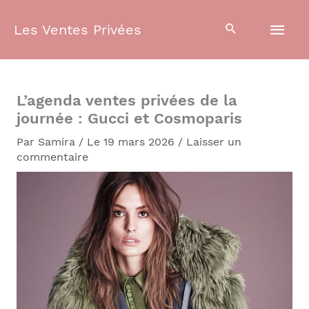
Aller
Men
au
Les Ventes Privées
contenu
prin
L’agenda ventes privées de la
journée : Gucci et Cosmoparis
Par
Samira
/
Le 19 mars 2026
/
Laisser un
commentaire