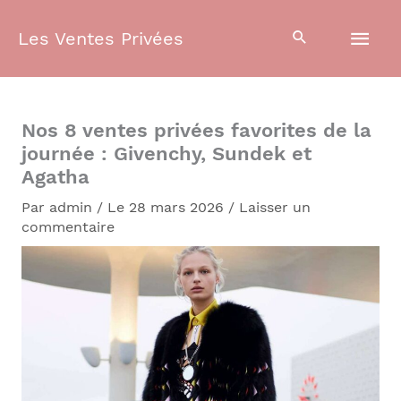
Aller
Men
au
Les Ventes Privées
contenu
prin
Nos 8 ventes privées favorites de la
journée : Givenchy, Sundek et
Agatha
Par
admin
/
Le 28 mars 2026
/
Laisser un
commentaire