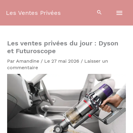
Aller
Men
au
Les Ventes Privées
contenu
prin
Les ventes privées du jour : Dyson
et Futuroscope
Par
Amandine
/
Le 27 mai 2026
/
Laisser un
commentaire