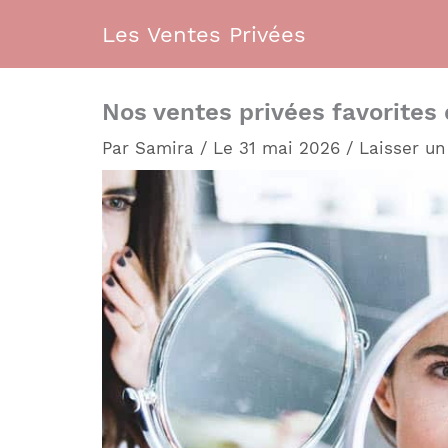
Aller
Les Ventes Privées
au
contenu
Nos ventes privées favorites 
Par
Samira
/
Le 31 mai 2026
/
Laisser u