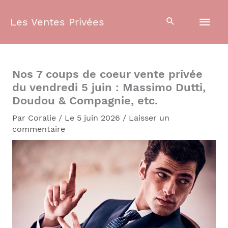
Aller
Men
au
Les Ventes Privées
contenu
prin
Nos 7 coups de coeur vente privée
du vendredi 5 juin : Massimo Dutti,
Doudou & Compagnie, etc.
Par
Coralie
/
Le 5 juin 2026
/
Laisser un
commentaire