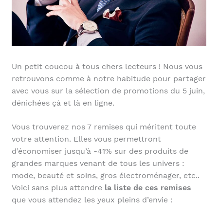
Un petit coucou à tous chers lecteurs ! Nous vous
retrouvons comme à notre habitude pour partager
avec vous sur la sélection de promotions du 5 juin,
dénichées çà et là en ligne.
Vous trouverez nos 7 remises qui méritent toute
votre attention. Elles vous permettront
d’économiser jusqu’à -41% sur des produits de
grandes marques venant de tous les univers :
mode, beauté et soins, gros électroménager, etc..
Voici sans plus attendre
la liste de ces remises
que vous attendez les yeux pleins d’envie :