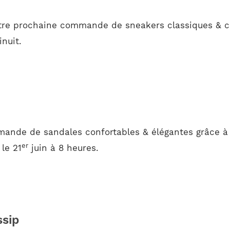
tre prochaine commande de sneakers classiques & ch
inuit.
ande de sandales confortables & élégantes grâce à 
er
le 21
juin à 8 heures.
ssip