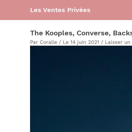
Aller
Les Ventes Privées
au
contenu
The Kooples, Converse, Backsu
Par
Coralie
/
Le 14 juin 2021
/
Laisser u