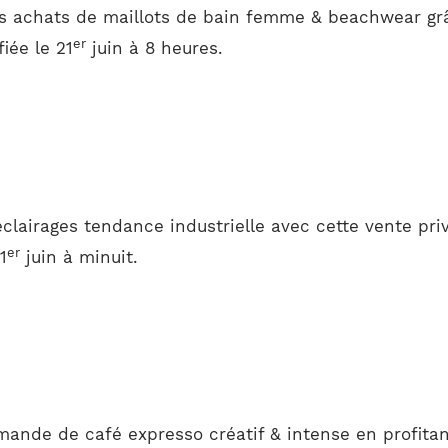
os achats de maillots de bain femme & beachwear grâ
er
iée le 21
juin à 8 heures.
clairages tendance industrielle avec cette vente pr
er
1
juin à minuit.
mande de café expresso créatif & intense en profita