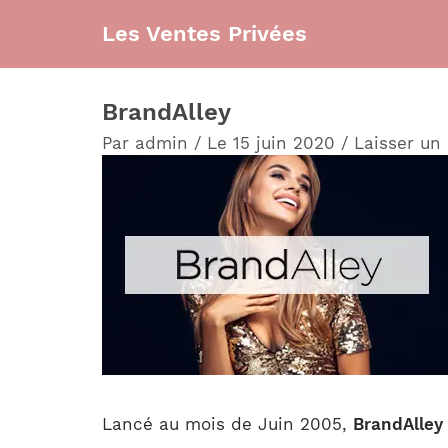
Aller
Les Ventes Privées
au
contenu
BrandAlley
Par
admin
/
Le 15 juin 2020
/
Laisser un
Lancé au mois de Juin 2005,
BrandAlley