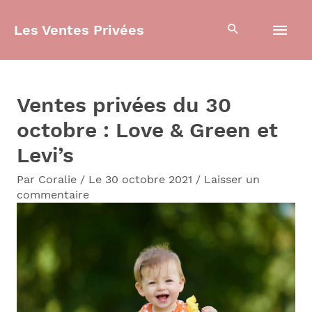
Aller
Men
Les Ventes Privées
au
contenu
prin
Ventes privées du 30
octobre : Love & Green et
Levi’s
Par
Coralie
/
Le 30 octobre 2021
/
Laisser un
commentaire