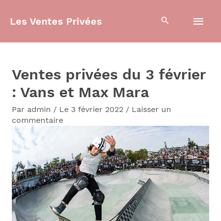
Aller
Men
Les Ventes Privées
au
contenu
prin
Ventes privées du 3 février
: Vans et Max Mara
Par
admin
/
Le 3 février 2022
/
Laisser un
commentaire