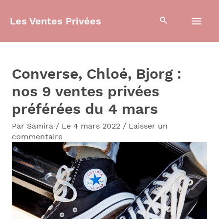
Aller
Men
Les Ventes Privées
au
contenu
prin
Converse, Chloé, Bjorg :
nos 9 ventes privées
préférées du 4 mars
Par
Samira
/
Le 4 mars 2022
/
Laisser un
commentaire