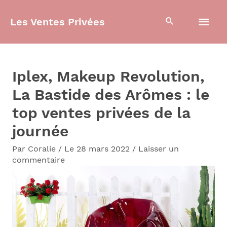
Aller
Men
Les Ventes Privées
au
contenu
prin
Iplex, Makeup Revolution,
La Bastide des Arômes : le
top ventes privées de la
journée
Par
Coralie
/
Le 28 mars 2022
/
Laisser un
commentaire