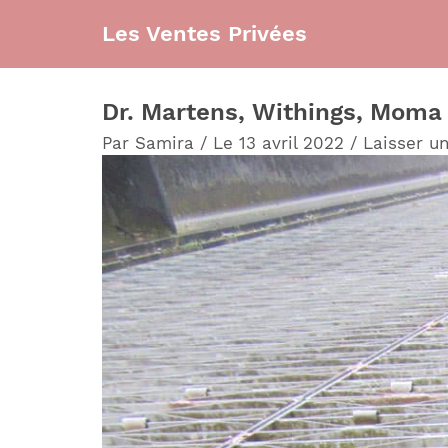
Aller
Les Ventes Privées
au
contenu
Dr. Martens, Withings, Moma :
Par
Samira
/
Le 13 avril 2022
/
Laisser u