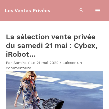
Aller
Men
Les Ventes Privées
au
contenu
prin
La sélection vente privée
du samedi 21 mai : Cybex,
iRobot…
Par
Samira
/
Le 21 mai 2022
/
Laisser un
commentaire