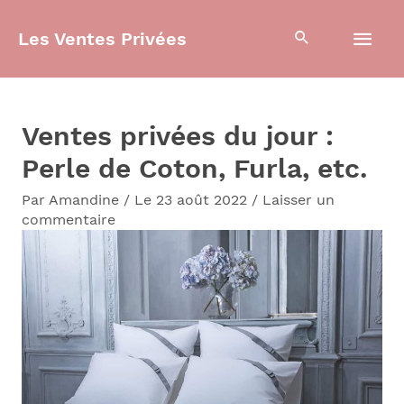
Aller
Men
Les Ventes Privées
au
contenu
prin
Ventes privées du jour :
Perle de Coton, Furla, etc.
Par
Amandine
/
Le 23 août 2022
/
Laisser un
commentaire