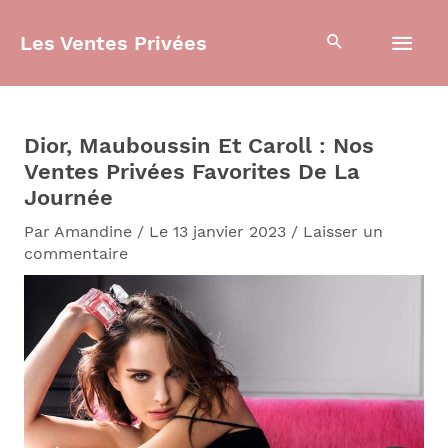
Aller
Men
au
Les Ventes Privées
contenu
prin
Dior, Mauboussin Et Caroll : Nos
Ventes Privées Favorites De La
Journée
Par
Amandine
/
Le 13 janvier 2023
/
Laisser un
commentaire