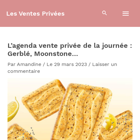
Aller
Men
au
Les Ventes Privées
contenu
prin
L’agenda vente privée de la journée :
Gerblé, Moonstone…
Par
Amandine
/
Le 29 mars 2023
/
Laisser un
commentaire